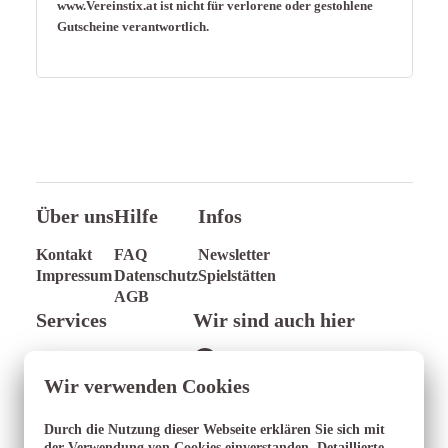
www.Vereinstix.at ist nicht für verlorene oder gestohlene
Gutscheine verantwortlich.
IN DEN WARENKORB
Über uns
Hilfe
Infos
Kontakt
FAQ
Newsletter
Impressum
Datenschutz
Spielstätten
AGB
Services
Wir sind auch hier
Gutschein verschenken
Facebook
Hotel buchen
Wir verwenden Cookies
Durch die Nutzung dieser Webseite erklären Sie sich mit
der Verwendung von Cookies einverstanden. Detaillierte