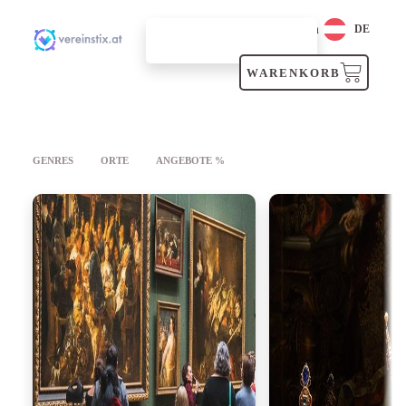
Login
DE
SUCHEN
WARENKORB
GENRES
ORTE
ANGEBOTE %