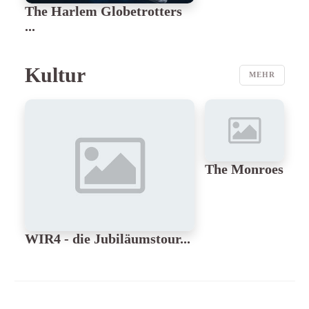
The Harlem Globetrotters
...
Kultur
MEHR
21.11.2026
20:00
Wiener
Metropol
Wien
TICKETS
The Monroes
ab 35,90 €
TICKETS
WIR4 - die Jubiläumstour...