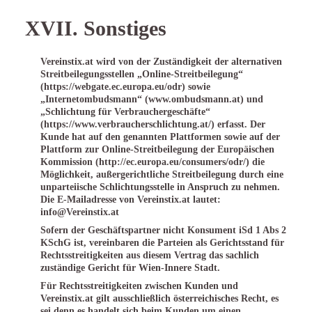
XVII. Sonstiges
Vereinstix.at wird von der Zuständigkeit der alternativen
Streitbeilegungsstellen „Online-Streitbeilegung“
(
https://webgate.ec.europa.eu/odr
) sowie
„Internetombudsmann“ (
www.ombudsmann.at
) und
„Schlichtung für Verbrauchergeschäfte“
(
https://www.verbraucherschlichtung.at/
) erfasst. Der
Kunde hat auf den genannten Plattformen sowie auf der
Plattform zur Online-Streitbeilegung der Europäischen
Kommission (http://ec.europa.eu/consumers/odr/) die
Möglichkeit, außergerichtliche Streitbeilegung durch eine
unparteiische Schlichtungsstelle in Anspruch zu nehmen.
Die E-Mailadresse von Vereinstix.at lautet:
info@Vereinstix.at
Sofern der Geschäftspartner nicht Konsument iSd 1 Abs 2
KSchG ist, vereinbaren die Parteien als Gerichtsstand für
Rechtsstreitigkeiten aus diesem Vertrag das sachlich
zuständige Gericht für Wien-Innere Stadt.
Für Rechtsstreitigkeiten zwischen Kunden und
Vereinstix.at gilt ausschließlich österreichisches Recht, es
sei denn es handelt sich beim Kunden um einen