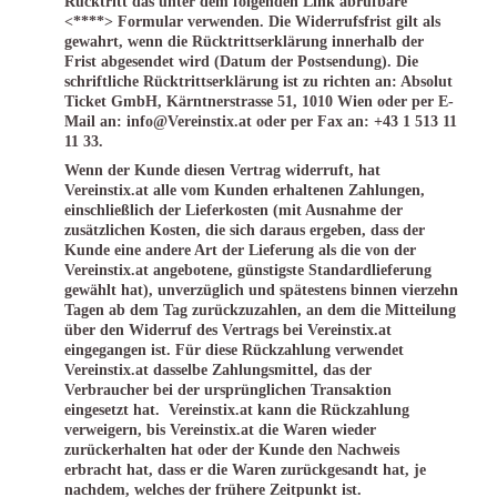
Rücktritt das unter dem folgenden Link abrufbare
<****> Formular verwenden. Die Widerrufsfrist gilt als
gewahrt, wenn die Rücktrittserklärung innerhalb der
Frist abgesendet wird (Datum der Postsendung). Die
schriftliche Rücktrittserklärung ist zu richten an: Absolut
Ticket GmbH, Kärntnerstrasse 51, 1010 Wien oder per E-
Mail an: info@Vereinstix.at oder per Fax an: +43 1 513 11
11 33.
Wenn der Kunde diesen Vertrag widerruft, hat
Vereinstix.at alle vom Kunden erhaltenen Zahlungen,
einschließlich der Lieferkosten (mit Ausnahme der
zusätzlichen Kosten, die sich daraus ergeben, dass der
Kunde eine andere Art der Lieferung als die von der
Vereinstix.at angebotene, günstigste Standardlieferung
gewählt hat), unverzüglich und spätestens binnen vierzehn
Tagen ab dem Tag zurückzuzahlen, an dem die Mitteilung
über den Widerruf des Vertrags bei Vereinstix.at
eingegangen ist. Für diese Rückzahlung verwendet
Vereinstix.at dasselbe Zahlungsmittel, das der
Verbraucher bei der ursprünglichen Transaktion
eingesetzt hat. Vereinstix.at kann die Rückzahlung
verweigern, bis Vereinstix.at die Waren wieder
zurückerhalten hat oder der Kunde den Nachweis
erbracht hat, dass er die Waren zurückgesandt hat, je
nachdem, welches der frühere Zeitpunkt ist.