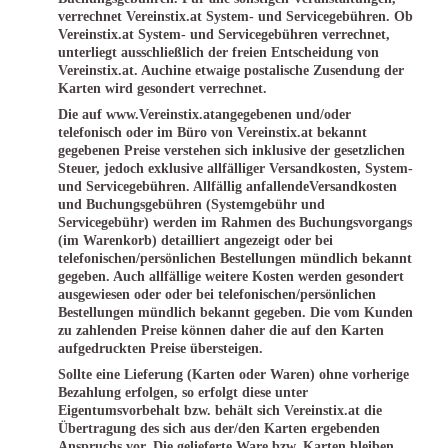
verrechnet Vereinstix.at System- und Servicegebühren. Ob
Vereinstix.at System- und Servicegebühren verrechnet,
unterliegt ausschließlich der freien Entscheidung von
Vereinstix.at. Auchine etwaige postalische Zusendung der
Karten wird gesondert verrechnet.
Die auf www.Vereinstix.atangegebenen und/oder
telefonisch oder im Büro von Vereinstix.at bekannt
gegebenen Preise verstehen sich inklusive der gesetzlichen
Steuer, jedoch exklusive allfälliger Versandkosten, System-
und Servicegebühren. Allfällig anfallendeVersandkosten
und Buchungsgebühren (Systemgebühr und
Servicegebühr) werden im Rahmen des Buchungsvorgangs
(im Warenkorb) detailliert angezeigt oder bei
telefonischen/persönlichen Bestellungen mündlich bekannt
gegeben. Auch allfällige weitere Kosten werden gesondert
ausgewiesen oder oder bei telefonischen/persönlichen
Bestellungen mündlich bekannt gegeben. Die vom Kunden
zu zahlenden Preise können daher die auf den Karten
aufgedruckten Preise übersteigen.
Sollte eine Lieferung (Karten oder Waren) ohne vorherige
Bezahlung erfolgen, so erfolgt diese unter
Eigentumsvorbehalt bzw. behält sich Vereinstix.at die
Übertragung des sich aus der/den Karten ergebenden
Anspruchs vor. Die gelieferte Ware bzw. Karten bleiben