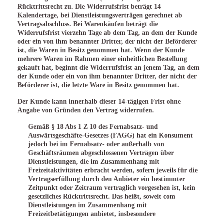
Rücktrittsrecht zu. Die Widerrufsfrist beträgt 14
Kalendertage, bei Dienstleistungsverträgen gerechnet ab
Vertragsabschluss. Bei Warenkäufen beträgt die
Widerrufsfrist vierzehn Tage ab dem Tag, an dem der Kunde
oder ein von ihm benannter Dritter, der nicht der Beförderer
ist, die Waren in Besitz genommen hat. Wenn der Kunde
mehrere Waren im Rahmen einer einheitlichen Bestellung
gekauft hat, beginnt die Widerrufsfrist an jenem Tag, an dem
der Kunde oder ein von ihm benannter Dritter, der nicht der
Beförderer ist, die letzte Ware in Besitz genommen hat.
Der Kunde kann innerhalb dieser 14-tägigen Frist ohne
Angabe von Gründen den Vertrag widerrufen.
Gemäß § 18 Abs 1 Z 10 des Fernabsatz- und
Auswärtsgeschäfte-Gesetzes (FAGG) hat ein Konsument
jedoch bei im Fernabsatz- oder außerhalb von
Geschäftsräumen abgeschlossenen Verträgen über
Dienstleistungen, die im Zusammenhang mit
Freizeitaktivitäten erbracht werden, sofern jeweils für die
Vertragserfüllung durch den Anbieter ein bestimmter
Zeitpunkt oder Zeitraum vertraglich vorgesehen ist, kein
gesetzliches Rücktrittsrecht. Das heißt, soweit com
Dienstleistungen im Zusammenhang mit
Freizeitbetätigungen anbietet, insbesondere