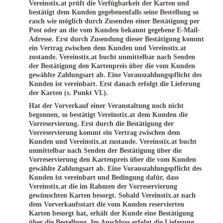
Vereinstix.at prüft die Verfügbarkeit der Karten und
bestätigt dem Kunden gegebenenfalls seine Bestellung so
rasch wie möglich durch Zusenden einer Bestätigung per
Post oder an die vom Kunden bekannt gegebene E-Mail-
Adresse. Erst durch Zusendung dieser Bestätigung kommt
ein Vertrag zwischen dem Kunden und Vereinstix.at
zustande. Vereinstix.at bucht unmittelbar nach Senden
der Bestätigung den Kartenpreis über die vom Kunden
gewählte Zahlungsart ab. Eine Vorauszahlungspflicht des
Kunden ist vereinbart. Erst danach erfolgt die Lieferung
der Karten (s. Punkt VI.).
Hat der Vorverkauf einer Veranstaltung noch nicht
begonnen, so bestätigt Vereinstix.at dem Kunden die
Vorreservierung. Erst durch die Bestätigung der
Vorreservierung kommt ein Vertrag zwischen dem
Kunden und Vereinstix.at zustande. Vereinstix.at bucht
unmittelbar nach Senden der Bestätigung über die
Vorreservierung den Kartenpreis über die vom Kunden
gewählte Zahlungsart ab. Eine Vorauszahlungspflicht des
Kunden ist vereinbart und Bedingung dafür, dass
Vereinstix.at die im Rahmen der Vorreservierung
gewünschten Karten besorgt. Sobald Vereinstix.at nach
dem Vorverkaufsstart die vom Kunden reservierten
Karten besorgt hat, erhält der Kunde eine Bestätigung
über die Bestellung. Im Anschluss erfolgt die Lieferung